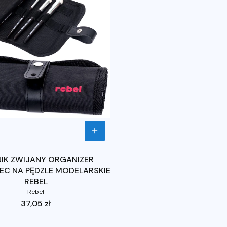
NIK ZWIJANY ORGANIZER
C NA PĘDZLE MODELARSKIE
REBEL
Rebel
Cena
37,05 zł