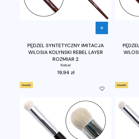
PĘDZEL SYNTETYCZNY IMITACJA
PĘDZE
WŁOSIA KOLYNSKI REBEL LAYER
WŁOSI
ROZMIAR 2
Rebel
Cena
19,94 zł
Nowość
Nowość