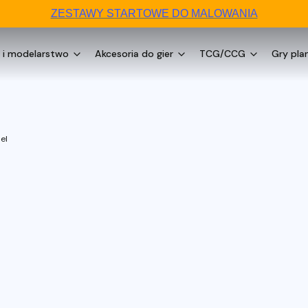
ZESTAWY STARTOWE DO MALOWANIA
 i modelarstwo
Akcesoria do gier
TCG/CCG
Gry pla
el