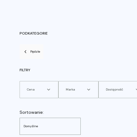
PODKATEGORIE
Pędzle
FILTRY
Cena
Marka
Dostępność
Koniec filtrów
Lista produktów
Sortowanie:
Domyślne