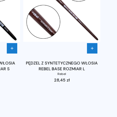
 WŁOSIA
PĘDZEL Z SYNTETYCZNEGO WŁOSIA
IAR S
REBEL BASE ROZMIAR L
Rebel
Cena
28,45 zł