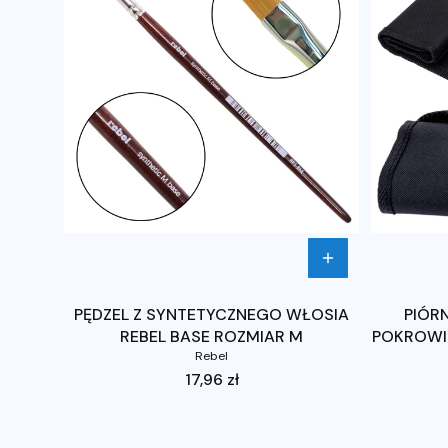
PĘDZEL Z SYNTETYCZNEGO WŁOSIA
PIÓR
REBEL BASE ROZMIAR M
POKROWIE
Rebel
Cena
17,96 zł