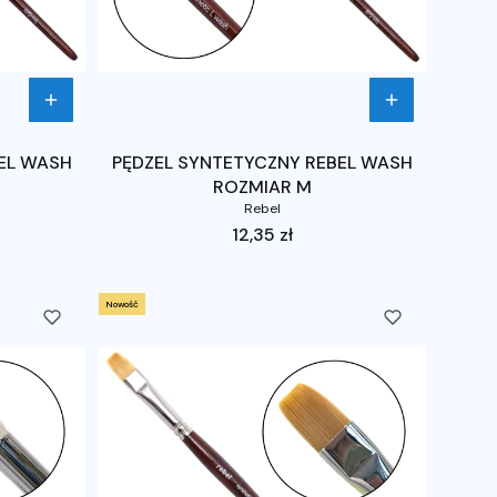
EL WASH
PĘDZEL SYNTETYCZNY REBEL WASH
ROZMIAR M
Rebel
Cena
12,35 zł
Nowość