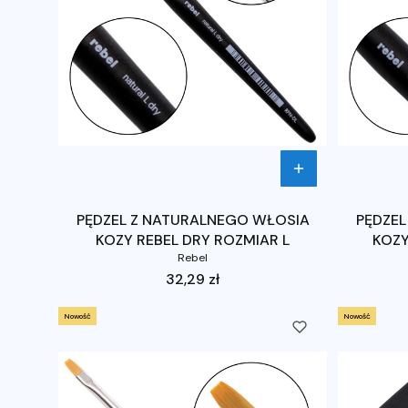
PĘDZEL Z NATURALNEGO WŁOSIA
PĘDZEL
KOZY REBEL DRY ROZMIAR L
KOZY
Rebel
Cena
32,29 zł
Nowość
Nowość