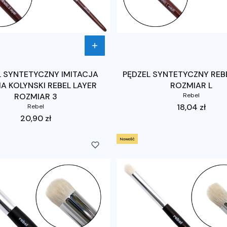
L SYNTETYCZNY IMITACJA
PĘDZEL SYNTETYCZNY REB
A KOLYNSKI REBEL LAYER
ROZMIAR L
ROZMIAR 3
Rebel
Cena
18,04 zł
Rebel
Cena
20,90 zł
Nowość