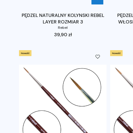
PĘDZEL NATURALNY KOLYNSKI REBEL
PĘDZE
LAYER ROZMIAR 3
WŁOSI
Rebel
Cena
39,90 zł
Nowość
Nowość