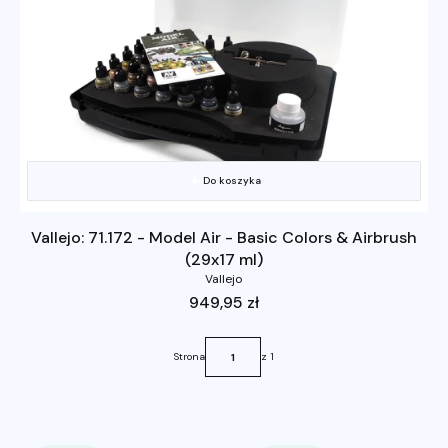
Do koszyka
Vallejo: 71.172 - Model Air - Basic Colors & Airbrush
(29x17 ml)
Vallejo
Cena
949,95 zł
Strona
z 1