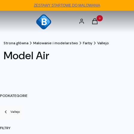
ZESTAWY STARTOWE DO MALOWANIA
Produkty w koszyku: 0. 
Zaloguj się
Koszyk
Strona główna
Malowanie i modelarstwo
Farby
Vallejo
Model Air
PODKATEGORIE
Vallejo
FILTRY