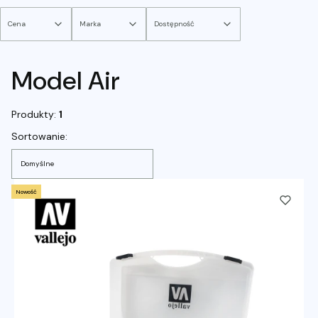
Cena
Marka
Dostępność
Koniec filtrów
Model Air
Produkty:
1
Lista produktów
Sortowanie:
Domyślne
Nowość