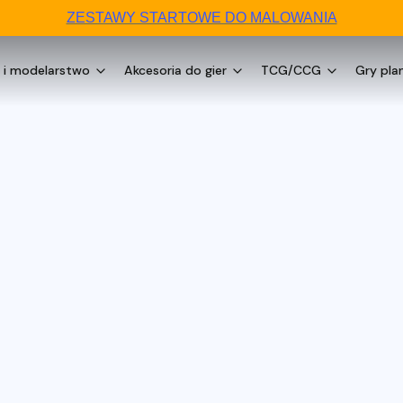
ZESTAWY STARTOWE DO MALOWANIA
 i modelarstwo
Akcesoria do gier
TCG/CCG
Gry pla