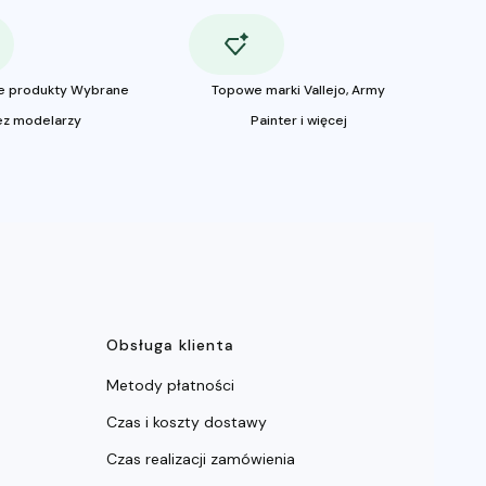
e produkty Wybrane
Topowe marki Vallejo, Army
ez modelarzy
Painter i więcej
ce
Obsługa klienta
Metody płatności
Czas i koszty dostawy
Czas realizacji zamówienia