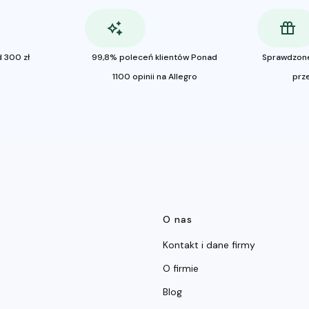
 300 zł
99,8% poleceń klientów Ponad
Sprawdzon
1100 opinii na Allegro
prz
Linki w stop
O nas
Kontakt i dane firmy
O firmie
Blog