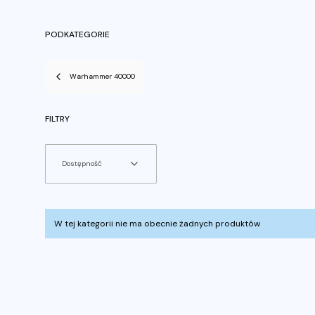
PODKATEGORIE
Warhammer 40000
FILTRY
Dostępność
Koniec filtrów
Lista produktów
W tej kategorii nie ma obecnie żadnych produktów