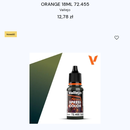
ORANGE 18ML 72.455
Vallejo
Cena
12,78 zł
Nowość