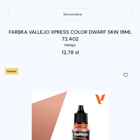
Do koszyka
FARBKA VALLEJO XPRESS COLOR DWARF SKIN 18ML
72.402
Vallejo
Cena
12,78 zł
Nowość