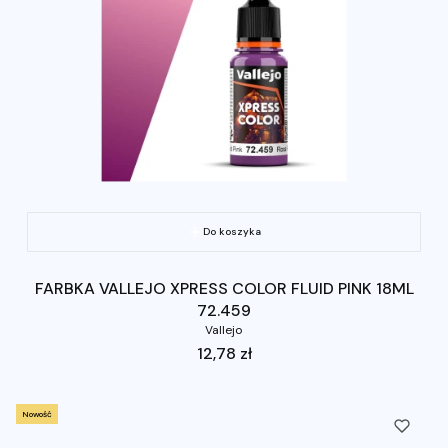
Do koszyka
FARBKA VALLEJO XPRESS COLOR FLUID PINK 18ML
72.459
Vallejo
Cena
12,78 zł
Nowość