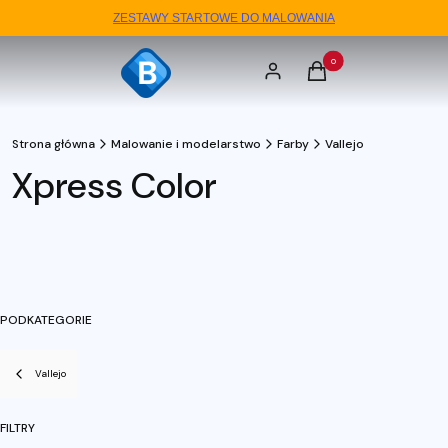
ZESTAWY STARTOWE DO MALOWANIA
Produkty w koszyku: 0. 
Zaloguj się
Koszyk
Strona główna
Malowanie i modelarstwo
Farby
Vallejo
Xpress Color
PODKATEGORIE
Vallejo
FILTRY