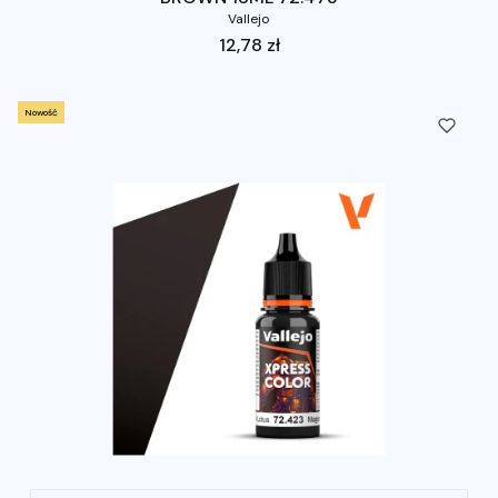
Vallejo
Cena
12,78 zł
Nowość