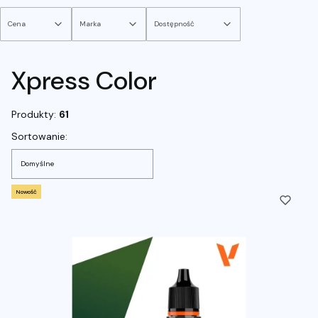
Cena
Marka
Dostępność
Koniec filtrów
Xpress Color
Produkty:
61
Lista produktów
Sortowanie:
Domyślne
Nowość