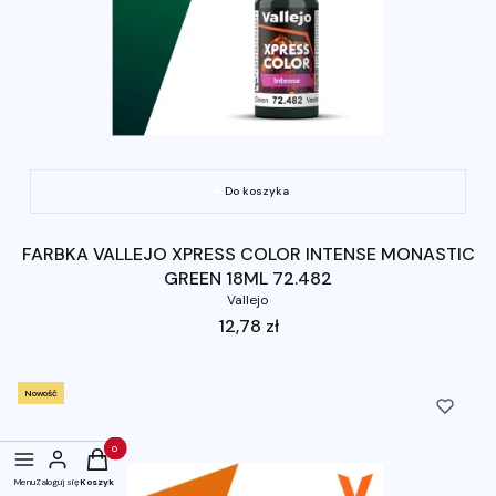
Do koszyka
FARBKA VALLEJO XPRESS COLOR INTENSE MONASTIC
GREEN 18ML 72.482
Vallejo
Cena
12,78 zł
Nowość
Produkty w koszyku: 0. Zobacz szczegóły
Menu
Zaloguj się
Koszyk