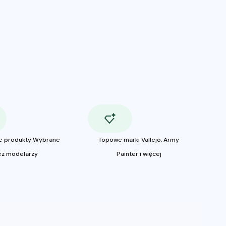
e produkty Wybrane
Topowe marki Vallejo, Army
ez modelarzy
Painter i więcej