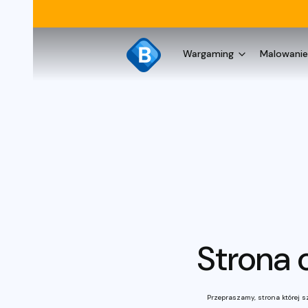
Wargaming
Malowanie
Strona 
Przepraszamy, strona której sz