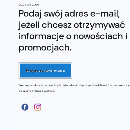
BĄDŹ NA BIEŻĄCO
Podaj swój adres e-mail,
jeżeli chcesz otrzymywać
informacje o nowościach i
promocjach.
Twój adres e-mail
Dołącz do newslettera
Zapisując się, akceptujesz nasz Regulamin (w zakresie dotyczącym Newslettera). Przetwarzanie dany
się zgodnie z Polityką prywatności.