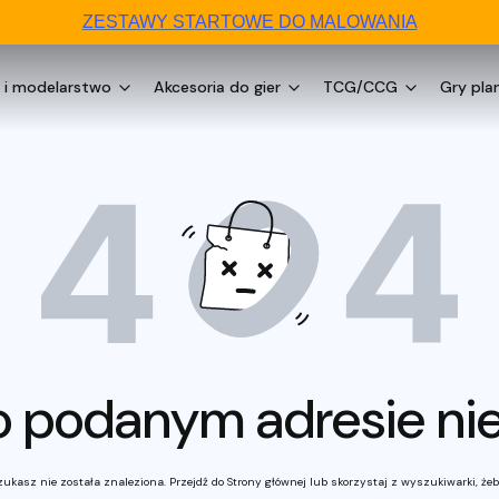
ZESTAWY STARTOWE DO MALOWANIA
 i modelarstwo
Akcesoria do gier
TCG/CCG
Gry pla
o podanym adresie nie 
ukasz nie została znaleziona. Przejdź do Strony głównej lub skorzystaj z wyszukiwarki, żeby