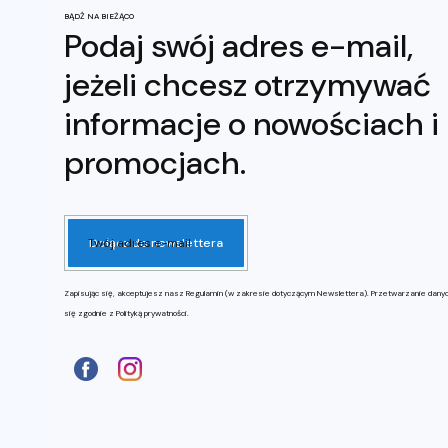
BĄDŹ NA BIEŻĄCO
Podaj swój adres e-mail,
jeżeli chcesz otrzymywać
informacje o nowościach i
promocjach.
Twój adres e-mail
Dołącz do newslettera
Zapisując się, akceptujesz nasz Regulamin (w zakresie dotyczącym Newslettera). Przetwarzanie dany
się zgodnie z Polityką prywatności.