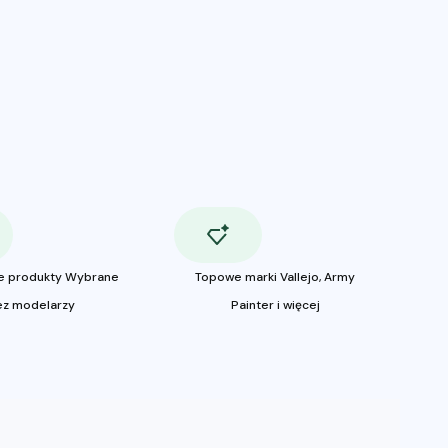
e produkty Wybrane
Topowe marki Vallejo, Army
ez modelarzy
Painter i więcej