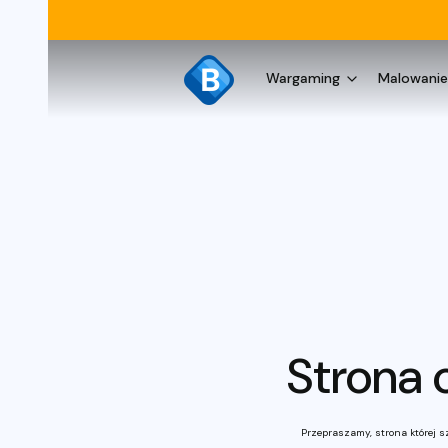
Wargaming
Malowanie
Strona 
Przepraszamy, strona której sz