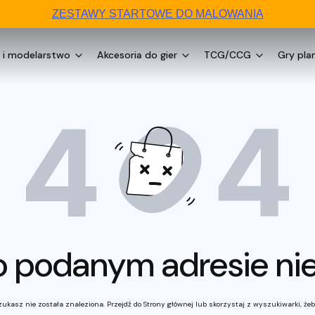
ZESTAWY STARTOWE DO MALOWANIA
 i modelarstwo
Akcesoria do gier
TCG/CCG
Gry pla
o podanym adresie nie 
ukasz nie została znaleziona. Przejdź do Strony głównej lub skorzystaj z wyszukiwarki, żeby