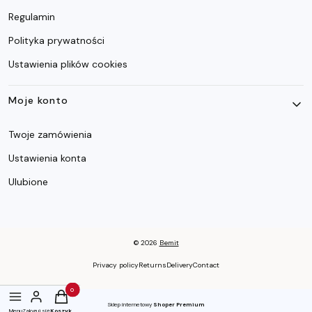
Regulamin
Polityka prywatności
Ustawienia plików cookies
Moje konto
Twoje zamówienia
Ustawienia konta
Ulubione
© 2026 ​​
Bemit
Privacy policy
Returns
Delivery
Contact
Produkty w koszyku: 0. Zobacz szczegóły
Sklep internetowy
Shoper Premium
Menu
Zaloguj się
Koszyk